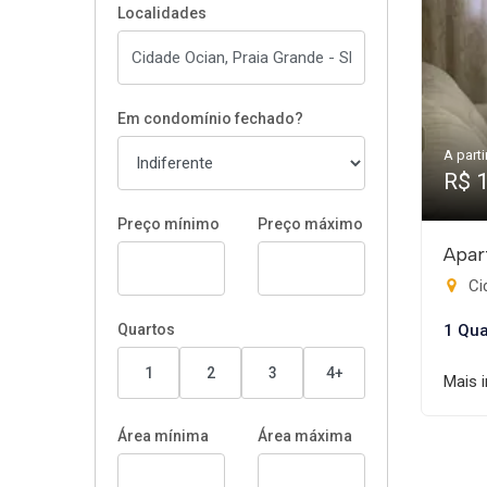
Localidades
Em condomínio fechado?
A parti
R$ 
Preço mínimo
Preço máximo
Apar
Ci
Quartos
1 Qua
1
2
3
4+
Mais 
Área mínima
Área máxima