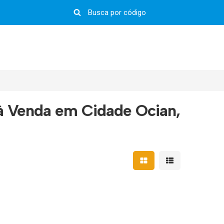
à Venda em Cidade Ocian,
Mostrar resultados em 
Mostrar resultad