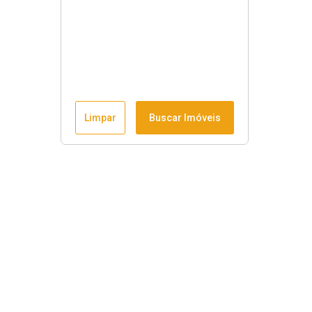
Limpar
Buscar Imóveis
Horário de funcionamento
Seg à sex
:
9h às 18h