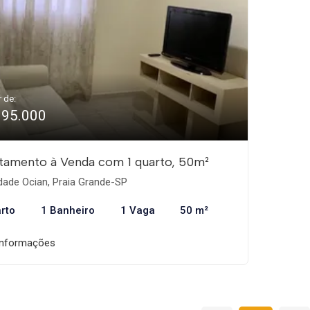
r de:
195.000
tamento à Venda com 1 quarto, 50m²
dade Ocian, Praia Grande-SP
rto
1 Banheiro
1 Vaga
50 m²
informações