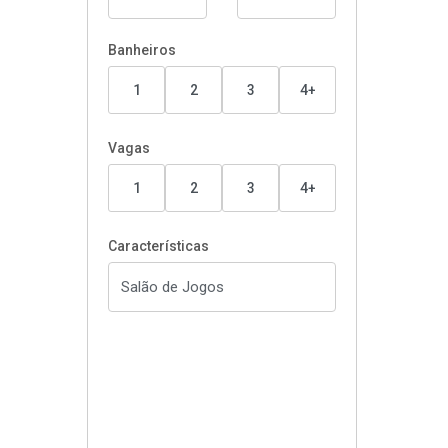
Banheiros
1
2
3
4+
Vagas
1
2
3
4+
Características