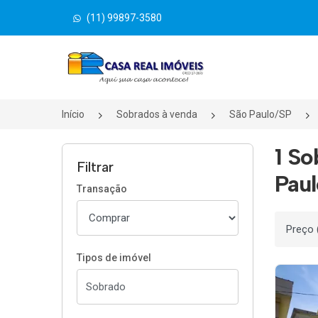
(11) 99897-3580
Página inicial
Início
Sobrados à venda
São Paulo/SP
1 S
Filtrar
Paul
Transação
Ordenar
Tipos de imóvel