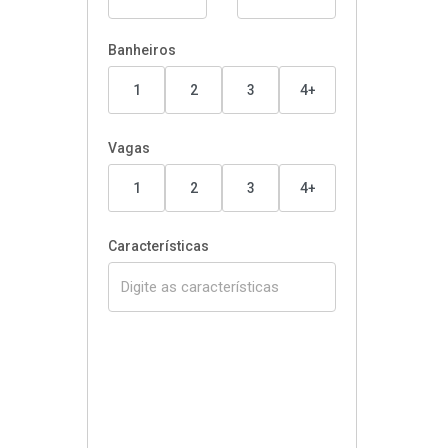
Banheiros
1
2
3
4+
Vagas
1
2
3
4+
Características