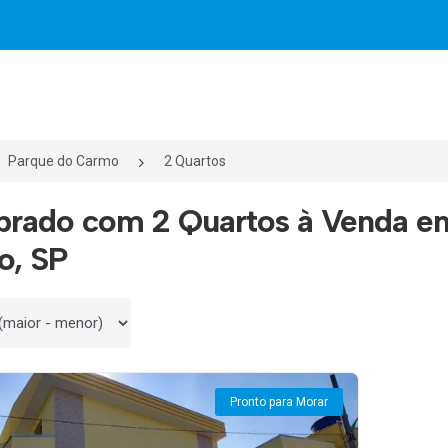
Parque do Carmo
2 Quartos
obrado com 2 Quartos à Venda e
o, SP
 por
Pronto para Morar