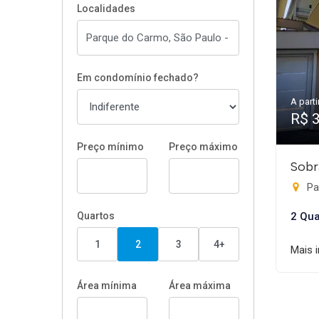
Localidades
Em condomínio fechado?
A parti
R$ 
Preço mínimo
Preço máximo
Sobr
Pa
Quartos
2 Qua
1
2
3
4+
Mais 
Área mínima
Área máxima