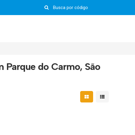
m Parque do Carmo, São
Mostrar resultados em 
Mostrar resultad