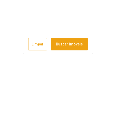
Limpar
Buscar Imóveis
Horário de funcionamento
Seg à sex
:
9h às 18h