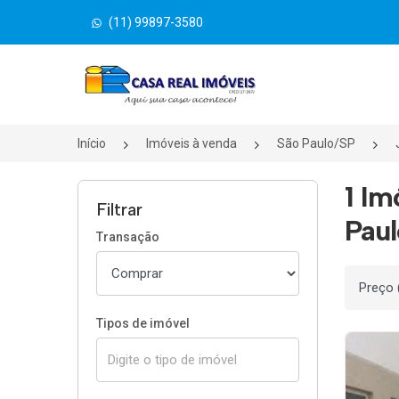
(11) 99897-3580
Página inicial
Início
Imóveis à venda
São Paulo/SP
1 Im
Filtrar
Paul
Transação
Ordenar
Tipos de imóvel