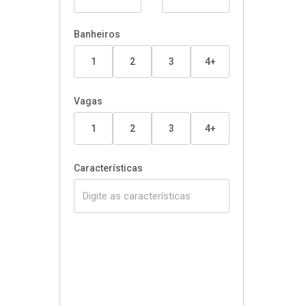
Banheiros
1
2
3
4+
Vagas
1
2
3
4+
Características