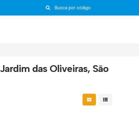
Jardim das Oliveiras, São
Mostrar resultados em 
Mostrar resultad