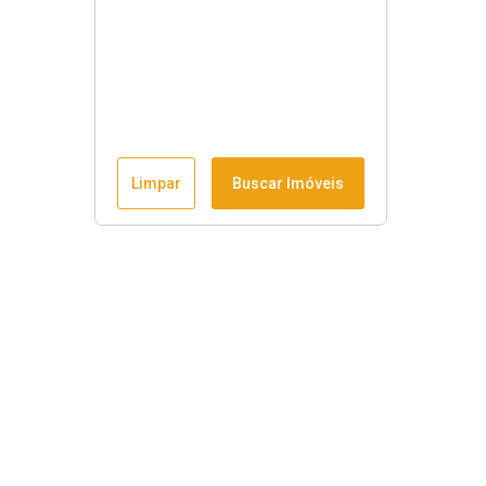
Limpar
Buscar Imóveis
Horário de funcionamento
Seg à sex
:
9h às 18h