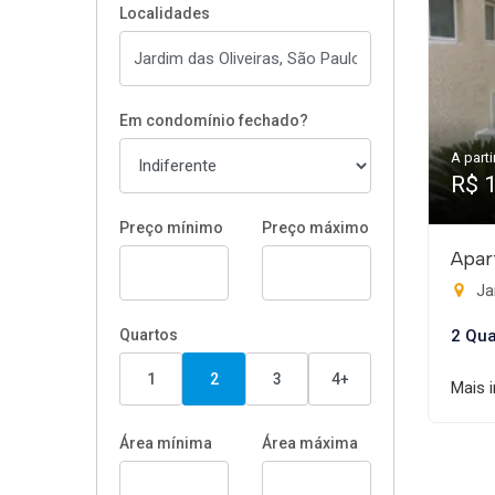
Localidades
Em condomínio fechado?
A parti
R$ 
Preço mínimo
Preço máximo
Apar
Jar
Quartos
2 Qua
1
2
3
4+
Mais 
Área mínima
Área máxima