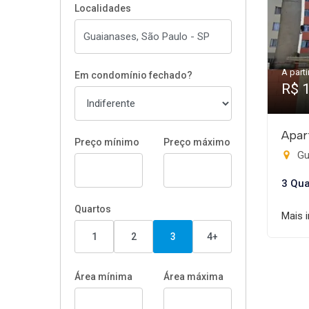
Localidades
A parti
Em condomínio fechado?
R$ 
Apar
Preço mínimo
Preço máximo
Gu
3 Qua
Quartos
Mais 
1
2
3
4+
Área mínima
Área máxima