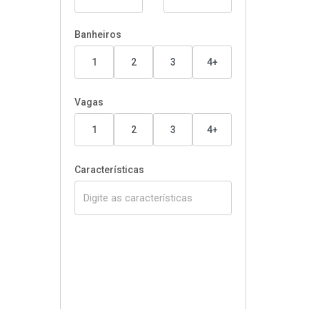
Banheiros
1
2
3
4+
Vagas
1
2
3
4+
Características