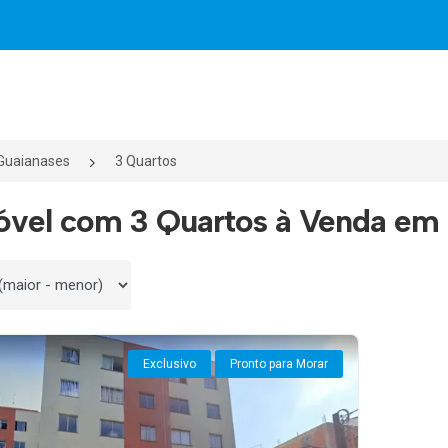
Guaianases
3 Quartos
óvel com 3 Quartos à Venda em 
 por
Exclusivo
Pronto para Morar