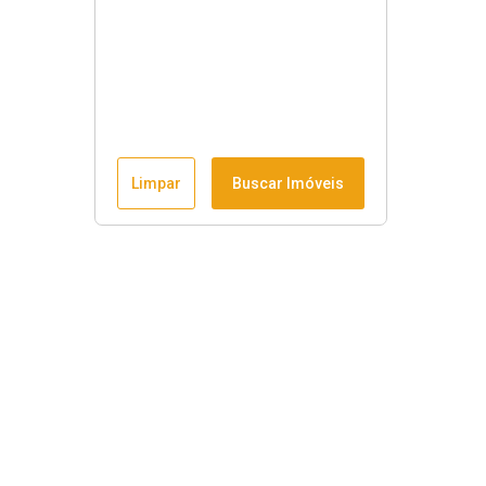
Limpar
Buscar Imóveis
Horário de funcionamento
Seg à sex
:
9h às 18h