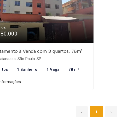
r de:
180.000
tamento à Venda com 3 quartos, 78m²
aianases, São Paulo-SP
rtos
1 Banheiro
1 Vaga
78 m²
informações
‹
1
›