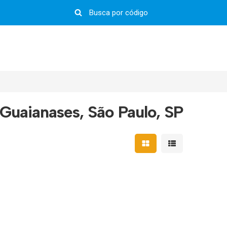
Guaianases, São Paulo, SP
Mostrar resultados em 
Mostrar resultad