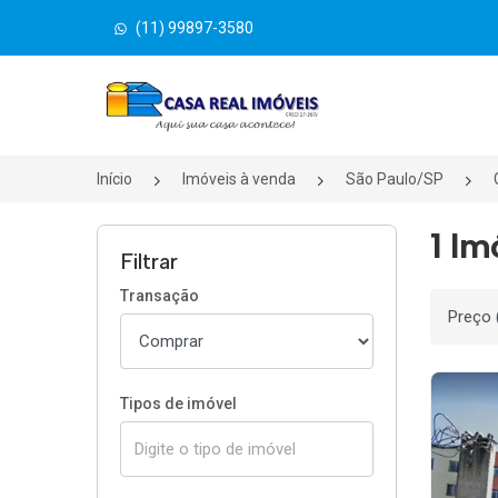
(11) 99897-3580
Página inicial
Início
Imóveis à venda
São Paulo/SP
1 Im
Filtrar
Transação
Ordenar
Tipos de imóvel