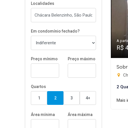
Localidades
Em condomínio fechado?
A parti
R$ 
Preço mínimo
Preço máximo
Sobr
Ch
Quartos
2 Qua
1
2
3
4+
Mais 
Área mínima
Área máxima