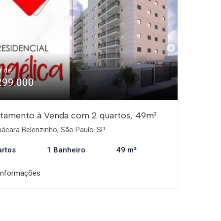
r de:
299.000
tamento à Venda com 2 quartos, 49m²
ácara Belenzinho, São Paulo-SP
artos
1 Banheiro
49 m²
informações