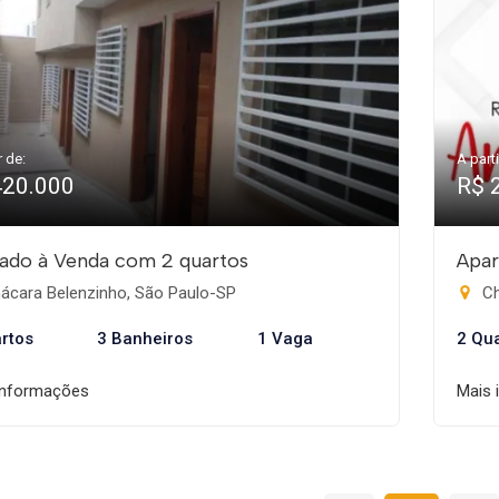
r de:
A parti
420.000
R$ 
ado à Venda com 2 quartos
Apar
ácara Belenzinho, São Paulo-SP
Ch
rtos
3 Banheiros
1 Vaga
2 Qu
informações
Mais 