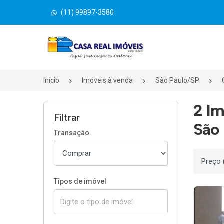
(11) 99897-3580
Página inicial
Início
Imóveis à venda
São Paulo/SP
2 Im
Filtrar
São 
Transação
Ordenar
Tipos de imóvel