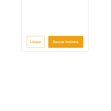
Limpar
Buscar Imóveis
Horário de funcionamento
Seg à sex
:
9h às 18h