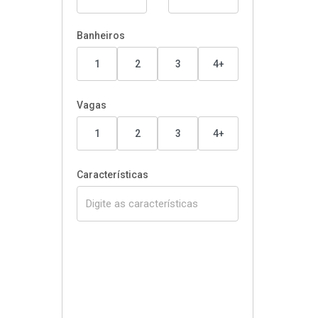
Banheiros
1
2
3
4+
Vagas
1
2
3
4+
Características