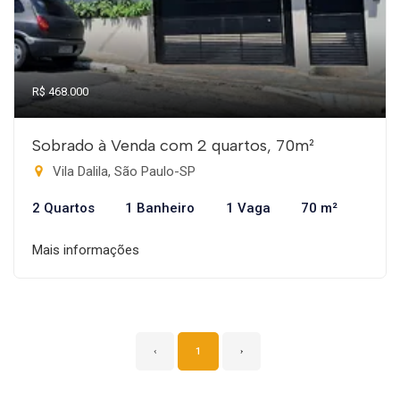
R$ 468.000
Sobrado à Venda com 2 quartos, 70m²
Vila Dalila, São Paulo-SP
2 Quartos
1 Banheiro
1 Vaga
70 m²
Mais informações
‹
1
›