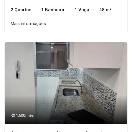
2 Quartos
1 Banheiro
1 Vaga
48 m²
Mais informações
R$ 1.600
/mês