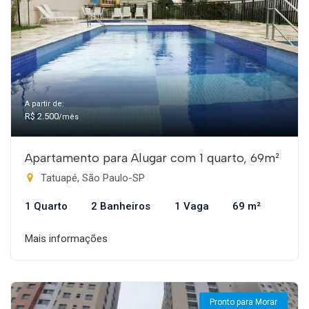
A partir de:
R$ 2.500
/mês
Apartamento para Alugar com 1 quarto, 69m²
Tatuapé, São Paulo-SP
1 Quarto
2 Banheiros
1 Vaga
69 m²
Mais informações
Pronto para Morar