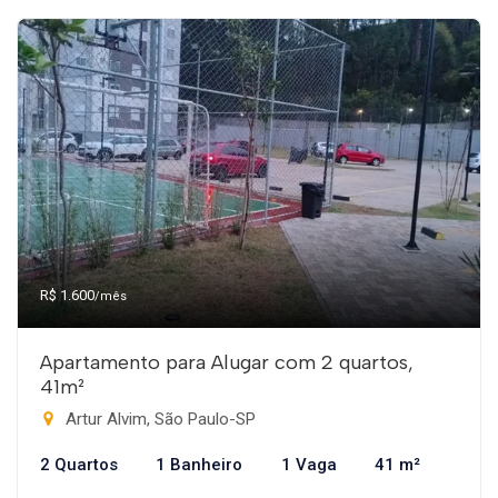
R$ 1.600
/mês
Apartamento para Alugar com 2 quartos,
41m²
Artur Alvim, São Paulo-SP
2 Quartos
1 Banheiro
1 Vaga
41 m²