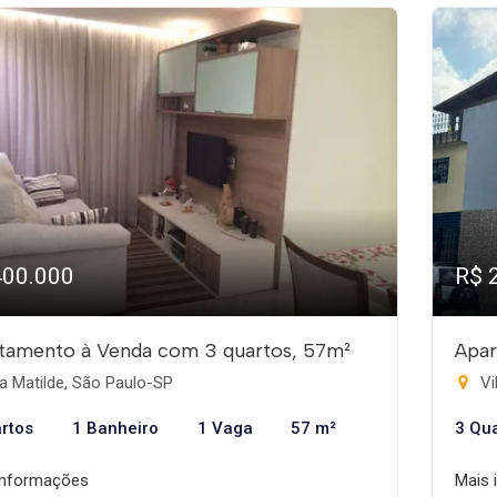
400.000
R$ 
tamento à Venda com 3 quartos, 57m²
Apar
a Matilde, São Paulo-SP
Vi
rtos
1 Banheiro
1 Vaga
57 m²
3 Qu
informações
Mais 