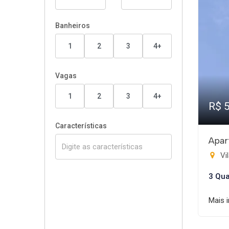
Banheiros
1
2
3
4+
Vagas
1
2
3
4+
R$ 
Características
Apar
Vil
3 Qua
Mais 