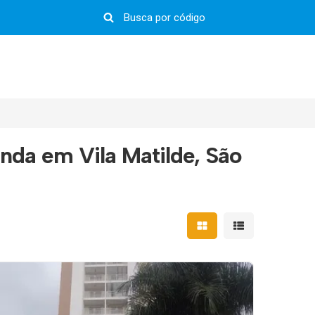
da em Vila Matilde, São
Mostrar resultados em 
Mostrar resultad