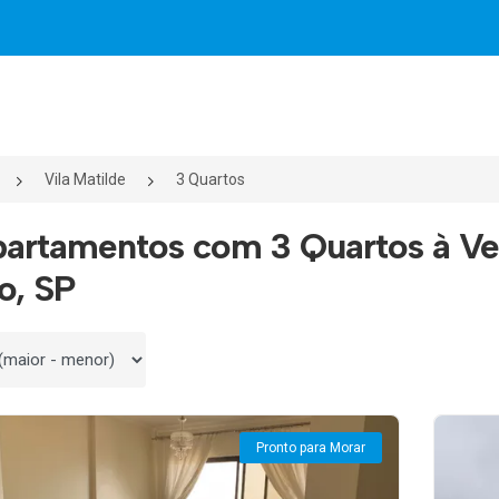
Vila Matilde
3 Quartos
artamentos com 3 Quartos à Ven
o, SP
 por
Pronto para Morar