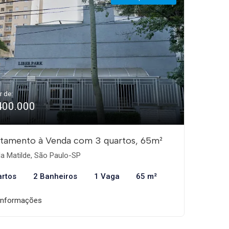
r de:
400.000
tamento à Venda com 3 quartos, 65m²
la Matilde, São Paulo-SP
artos
2 Banheiros
1 Vaga
65 m²
informações