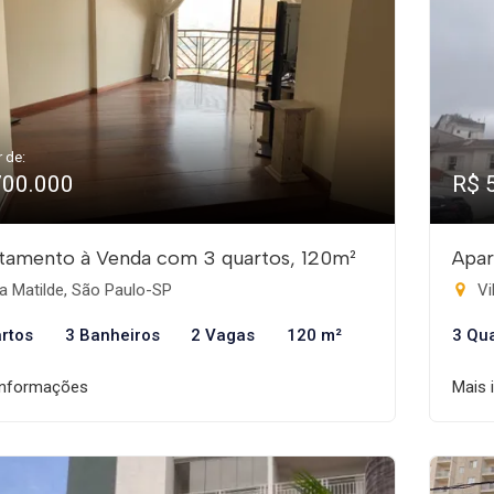
r de:
700.000
R$ 
tamento à Venda com 3 quartos, 120m²
Apar
a Matilde, São Paulo-SP
Vi
rtos
3 Banheiros
2 Vagas
120 m²
3 Qu
informações
Mais 