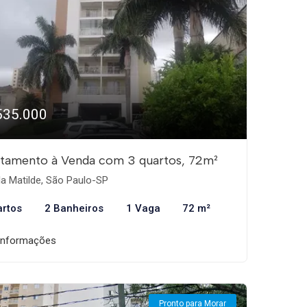
535.000
tamento à Venda com 3 quartos, 72m²
la Matilde, São Paulo-SP
artos
2 Banheiros
1 Vaga
72 m²
informações
Pronto para Morar