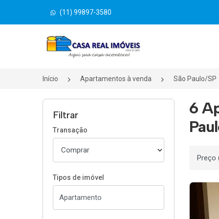
(11) 99897-3580
Página inicial
Início
Apartamentos à venda
São Paulo/SP
6 Ap
Filtrar
Paul
Transação
Ordenar
Tipos de imóvel