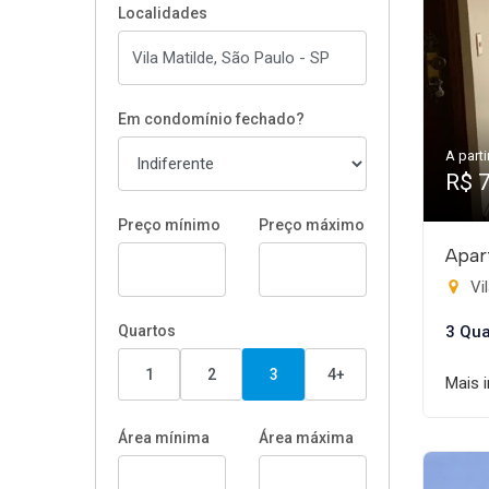
Localidades
Em condomínio fechado?
A parti
R$ 
Preço mínimo
Preço máximo
Apar
Vil
Quartos
3 Qua
1
2
3
4+
Mais 
Área mínima
Área máxima