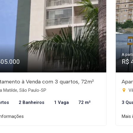
A parti
505.000
R$ 
tamento à Venda com 3 quartos, 72m²
Apar
a Matilde, São Paulo-SP
Vi
rtos
2 Banheiros
1 Vaga
72 m²
3 Qu
informações
Mais 