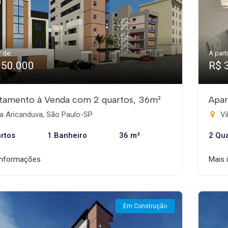
r de:
A parti
350.000
R$ 
tamento à Venda com 2 quartos, 36m²
Apar
a Aricanduva, São Paulo-SP
Vi
rtos
1 Banheiro
36 m²
2 Qu
informações
Mais 
Em Construção