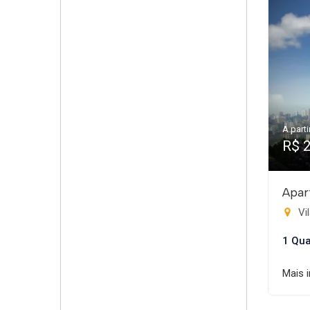
A parti
R$ 
Apar
Vil
1 Qua
Mais 