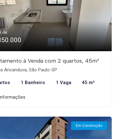
r de:
350.000
tamento à Venda com 2 quartos, 45m²
la Aricanduva, São Paulo-SP
artos
1 Banheiro
1 Vaga
45 m²
informações
Em Construção