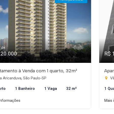
r de:
220.000
R$ 
tamento à Venda com 1 quarto, 32m²
Apar
a Aricanduva, São Paulo-SP
Vi
rto
1 Banheiro
1 Vaga
32 m²
1 Qu
informações
Mais 