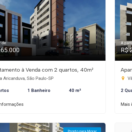
r de:
A parti
265.000
R$ 
tamento à Venda com 2 quartos, 40m²
Apar
a Aricanduva, São Paulo-SP
Vi
rtos
1 Banheiro
40 m²
2 Qu
informações
Mais 
Pronto para Morar