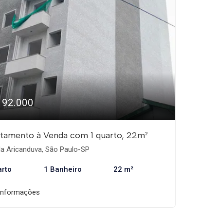
192.000
tamento à Venda com 1 quarto, 22m²
la Aricanduva, São Paulo-SP
arto
1 Banheiro
22 m²
informações