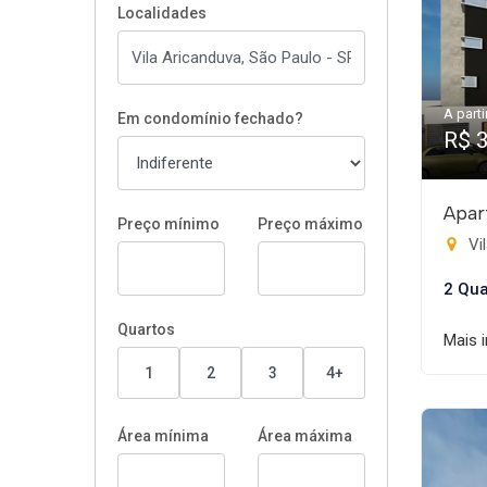
Localidades
A parti
Em condomínio fechado?
R$ 
Apar
Preço mínimo
Preço máximo
Vil
2 Qua
Quartos
Mais 
1
2
3
4+
Área mínima
Área máxima