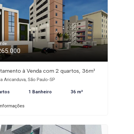
r de:
265.000
tamento à Venda com 2 quartos, 36m²
la Aricanduva, São Paulo-SP
artos
1 Banheiro
36 m²
informações