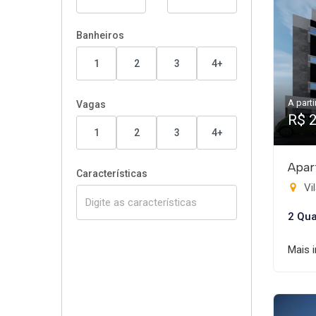
Banheiros
1
2
3
4+
A parti
Vagas
R$ 
1
2
3
4+
Apar
Características
Vil
2 Qua
Mais 