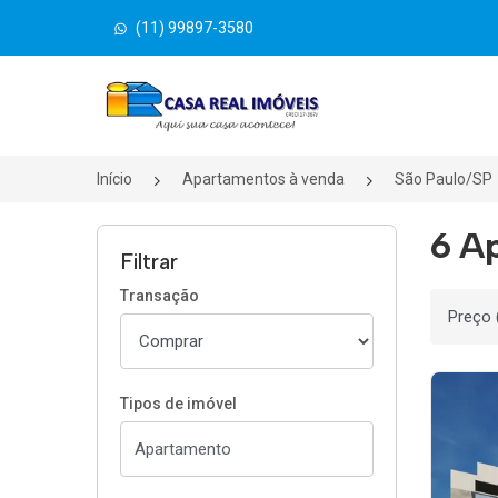
(11) 99897-3580
Página inicial
Início
Apartamentos à venda
São Paulo/SP
6 Ap
Filtrar
Transação
Ordenar
Tipos de imóvel