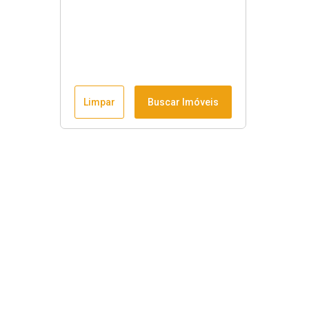
Limpar
Buscar Imóveis
Horário de funcionamento
Seg à sex
:
9h às 18h