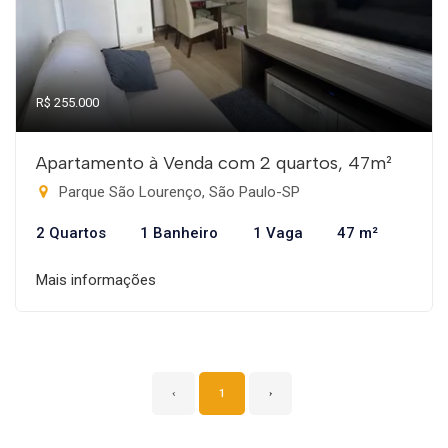
R$ 255.000
Apartamento à Venda com 2 quartos, 47m²
Parque São Lourenço, São Paulo-SP
2 Quartos
1 Banheiro
1 Vaga
47 m²
Mais informações
‹
1
›