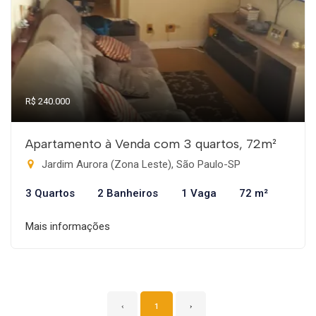
R$ 240.000
Apartamento à Venda com 3 quartos, 72m²
Jardim Aurora (Zona Leste), São Paulo-SP
3 Quartos
2 Banheiros
1 Vaga
72 m²
Mais informações
‹
1
›