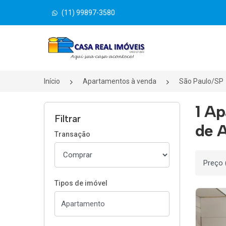
(11) 99897-3580
Página inicial
Início
Apartamentos à venda
São Paulo/SP
1 Ap
Filtrar
de A
Transação
Ordenar
Tipos de imóvel