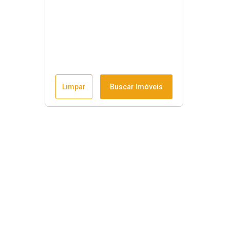
Limpar
Buscar Imóveis
Horário de funcionamento
Seg à sex
:
9h às 18h