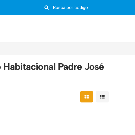
 Habitacional Padre José
Mostrar resultados em 
Mostrar resultad