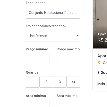
Localidades
Em condomínio fechado?
A parti
R$ 
Preço mínimo
Preço máximo
Apar
Con
Quartos
3 Qua
1
2
3
4+
Mais 
Área mínima
Área máxima