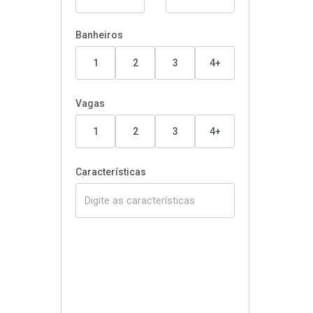
Banheiros
1
2
3
4+
Vagas
1
2
3
4+
Características