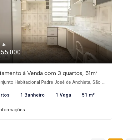
r de:
255.000
tamento à Venda com 3 quartos, 51m²
junto Habitacional Padre José de Anchieta, São Paulo-SP
rtos
1 Banheiro
1 Vaga
51 m²
informações