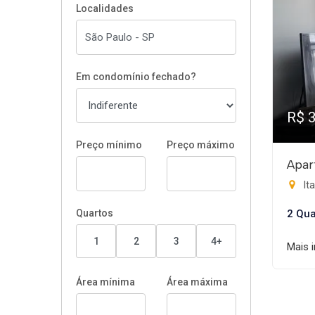
Localidades
Em condomínio fechado?
R$ 
Preço mínimo
Preço máximo
Apar
It
Quartos
2 Qua
1
2
3
4+
Mais 
Área mínima
Área máxima