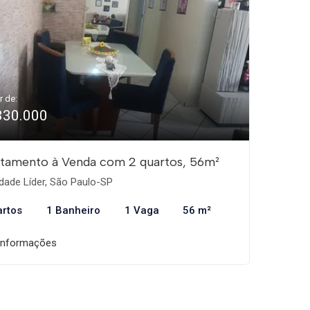
r de:
330.000
tamento à Venda com 2 quartos, 56m²
dade Líder, São Paulo-SP
artos
1 Banheiro
1 Vaga
56 m²
informações