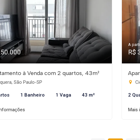
A parti
350.000
R$ 
tamento à Venda com 2 quartos, 43m²
Apar
aquera, São Paulo-SP
Ci
rtos
1 Banheiro
1 Vaga
43 m²
2 Qu
informações
Mais 