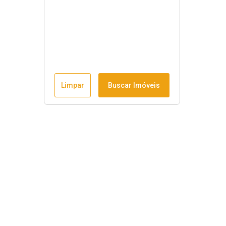
Limpar
Buscar Imóveis
Horário de funcionamento
Seg à sex
:
9h às 18h