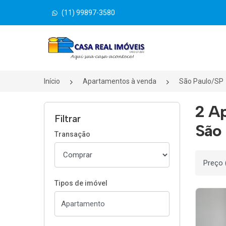
(11) 99897-3580
Página inicial
Início
Apartamentos à venda
São Paulo/SP
2 A
Filtrar
São 
Transação
Ordenar
Tipos de imóvel