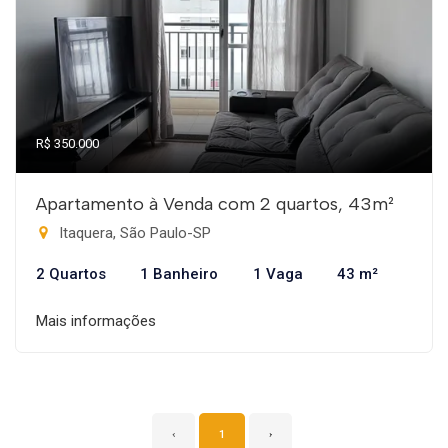
R$ 350.000
Apartamento à Venda com 2 quartos, 43m²
Itaquera, São Paulo-SP
2 Quartos
1 Banheiro
1 Vaga
43 m²
Mais informações
‹
1
›