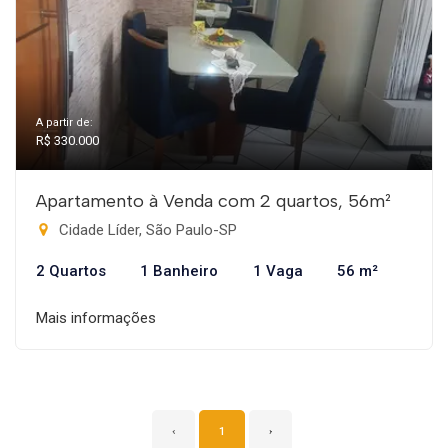
A partir de:
R$ 330.000
Apartamento à Venda com 2 quartos, 56m²
Cidade Líder, São Paulo-SP
2 Quartos
1 Banheiro
1 Vaga
56 m²
Mais informações
‹
1
›