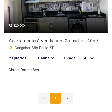
R$ 320.000
Apartamento à Venda com 2 quartos, 40m²
Cangaiba, São Paulo-SP
2 Quartos
1 Banheiro
1 Vaga
40 m²
Mais informações
‹
1
›