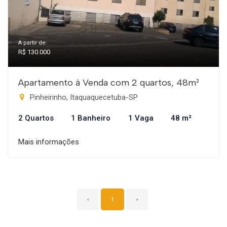
A partir de:
R$ 130.000
Apartamento à Venda com 2 quartos, 48m²
Pinheirinho, Itaquaquecetuba-SP
2 Quartos
1 Banheiro
1 Vaga
48 m²
Mais informações
‹
1
›