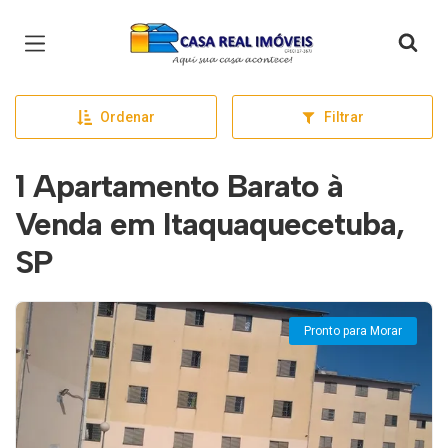
Página inicial
Ordenar
Filtrar
1 Apartamento Barato à
Venda em Itaquaquecetuba,
SP
Pronto para Morar