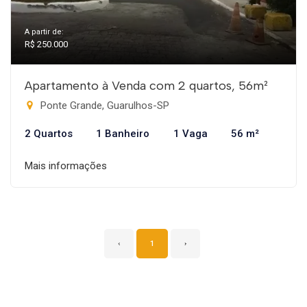
A partir de:
R$ 250.000
Apartamento à Venda com 2 quartos, 56m²
Ponte Grande, Guarulhos-SP
2 Quartos
1 Banheiro
1 Vaga
56 m²
Mais informações
‹
1
›